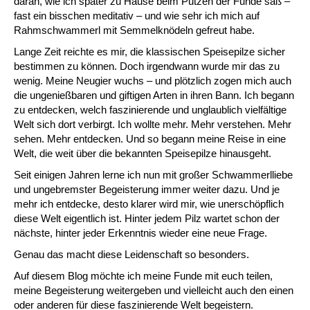
daran, wie ich später zu Hause beim Putzen der Funde saß –
fast ein bisschen meditativ – und wie sehr ich mich auf
Rahmschwammerl mit Semmelknödeln gefreut habe.
Lange Zeit reichte es mir, die klassischen Speisepilze sicher
bestimmen zu können. Doch irgendwann wurde mir das zu
wenig. Meine Neugier wuchs – und plötzlich zogen mich auch
die ungenießbaren und giftigen Arten in ihren Bann. Ich begann
zu entdecken, welch faszinierende und unglaublich vielfältige
Welt sich dort verbirgt. Ich wollte mehr. Mehr verstehen. Mehr
sehen. Mehr entdecken. Und so begann meine Reise in eine
Welt, die weit über die bekannten Speisepilze hinausgeht.
Seit einigen Jahren lerne ich nun mit großer Schwammerlliebe
und ungebremster Begeisterung immer weiter dazu. Und je
mehr ich entdecke, desto klarer wird mir, wie unerschöpflich
diese Welt eigentlich ist. Hinter jedem Pilz wartet schon der
nächste, hinter jeder Erkenntnis wieder eine neue Frage.
Genau das macht diese Leidenschaft so besonders.
Auf diesem Blog möchte ich meine Funde mit euch teilen,
meine Begeisterung weitergeben und vielleicht auch den einen
oder anderen für diese faszinierende Welt begeistern.