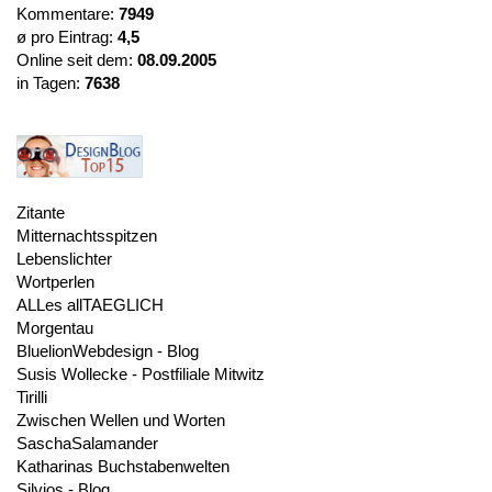
Kommentare:
7949
ø pro Eintrag:
4,5
Online seit dem:
08.09.2005
in Tagen:
7638
Zitante
Mitternachtsspitzen
Lebenslichter
Wortperlen
ALLes allTAEGLICH
Morgentau
BluelionWebdesign - Blog
Susis Wollecke - Postfiliale Mitwitz
Tirilli
Zwischen Wellen und Worten
SaschaSalamander
Katharinas Buchstabenwelten
Silvios - Blog