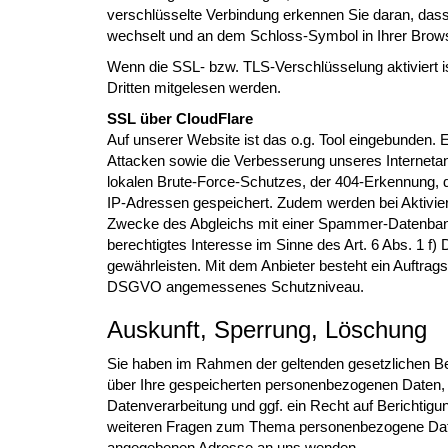
verschlüsselte Verbindung erkennen Sie daran, dass d
wechselt und an dem Schloss-Symbol in Ihrer Brows
Wenn die SSL- bzw. TLS-Verschlüsselung aktiviert is
Dritten mitgelesen werden.
SSL über CloudFlare
Auf unserer Website ist das o.g. Tool eingebunden.
Attacken sowie die Verbesserung unseres Interneta
lokalen Brute-Force-Schutzes, der 404-Erkennung, d
IP-Adressen gespeichert. Zudem werden bei Aktivie
Zwecke des Abgleichs mit einer Spammer-Datenbank 
berechtigtes Interesse im Sinne des Art. 6 Abs. 1 
gewährleisten. Mit dem Anbieter besteht ein Auftrags
DSGVO angemessenes Schutzniveau.
Auskunft, Sperrung, Löschung
Sie haben im Rahmen der geltenden gesetzlichen Be
über Ihre gespeicherten personenbezogenen Daten,
Datenverarbeitung und ggf. ein Recht auf Berichtig
weiteren Fragen zum Thema personenbezogene Daten
angegebenen Adresse an uns wenden.