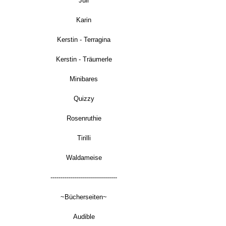
Juli
Karin
Kerstin - Terragina
Kerstin - Träumerle
Minibares
Quizzy
Rosenruthie
Tirilli
Waldameise
---------------------------------
~Bücherseiten~
Audible