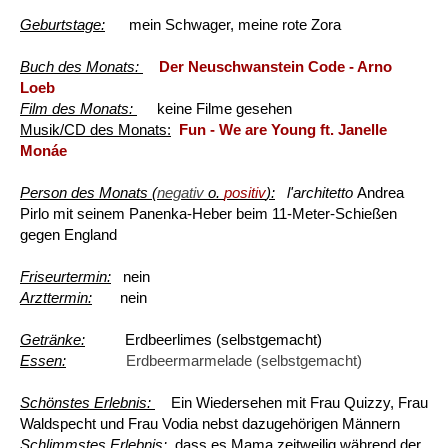
Geburtstage:
mein Schwager, meine rote Zora
Buch des Monats:
Der Neuschwanstein Code - Arno
Loeb
Film des Monats:
keine Filme gesehen
Musik/CD des Monats:
Fun - We are Young ft. Janelle
Monáe
Person des Monats (
negativ
o.
positiv
):
l'architetto
Andrea
Pirlo mit seinem Panenka-Heber beim 11-Meter-Schießen
gegen England
Friseurtermin:
nein
Arzttermin:
nein
Getränke:
Erdbeerlimes (selbstgemacht)
Essen:
Erdbeermarmelade (selbstgemacht)
Schönstes Erlebnis:
Ein Wiedersehen mit Frau Quizzy, Frau
Waldspecht und Frau Vodia nebst dazugehörigen Männern
Schlimmstes Erlebnis:
dass es Mama zeitweilig während der