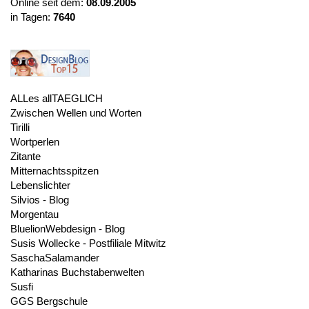
Online seit dem:
08.09.2005
in Tagen:
7640
ALLes allTAEGLICH
Zwischen Wellen und Worten
Tirilli
Wortperlen
Zitante
Mitternachtsspitzen
Lebenslichter
Silvios - Blog
Morgentau
BluelionWebdesign - Blog
Susis Wollecke - Postfiliale Mitwitz
SaschaSalamander
Katharinas Buchstabenwelten
Susfi
GGS Bergschule