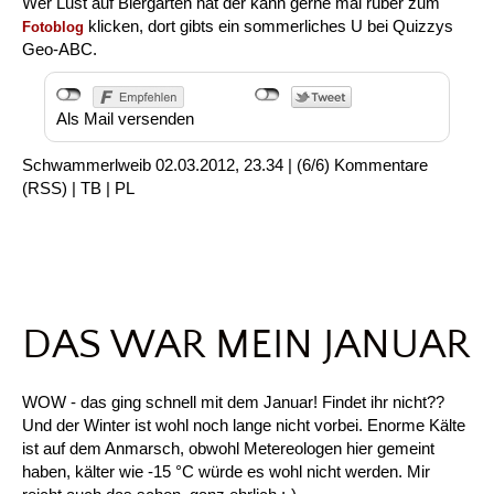
Wer Lust auf Biergarten hat der kann gerne mal rüber zum
klicken, dort gibts ein sommerliches U bei Quizzys
Fotoblog
Geo-ABC.
Als Mail versenden
Schwammerlweib
02.03.2012, 23.34
|
(6/6)
Kommentare
(
RSS
) |
TB
|
PL
DAS WAR MEIN JANUAR
WOW - das ging schnell mit dem Januar! Findet ihr nicht??
Und der Winter ist wohl noch lange nicht vorbei. Enorme Kälte
ist auf dem Anmarsch, obwohl Metereologen hier gemeint
haben, kälter wie -15 °C würde es wohl nicht werden. Mir