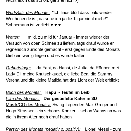
reicht auch das schon, ganz ehrlich ;-)
Wort/Satz des Monats:
"Ich finds blöd dass bald wieder
Wochenende ist, da sehe ich ja die T. gar nicht mehr!"
Sohnemann ist verliebt ♥ ♥ ♥
Wetter:
mild, zu mild für Januar - immer wieder der
Versuch von oben Schnee zu liefern, tags drauf wurde er
regnerisch zunichte gemacht - erst gegen Ende des Monats
blieb ein wenig liegen und es wurde kälter
Geburtstage:
da Fabi, da Hansi, de Jutta, da Räuber, mei
Lady Di, meine Knutschkugel, die liebe Bea, die Sammy,
Verena und die kleine Matilda hat das Licht der Welt erblickt
Buch des Monats:
Hapu - Teufel im Leib
Film des Monats:
Der gestiefelte Kater in 3D
Musik/CD des Monats:
Swing-Legenden Max Greger und
Hugo Strasser - ein schönes Konzert - schon Wahnsinn was
die in ihrem Alter noch drauf haben
Person des Monats (negativ o. positiv):
Lionel Messi - zum