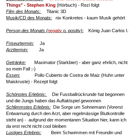
Things" - Stephen King
(Hörbuch) - Rezi folgt
Film des Monats:
Titanic 3D
Musik/CD des Monats:
nix Konkretes - kaum Musik gehört
Person des Monats (
negativ
o. positiv):
König Juan Carlos I.
Friseurtermin:
Ja
Arzttermin:
Ja
Getränke:
Maximator (Starkbier) - aber ganz ehrlich, nicht
so mein Fall ;-)
Essen:
Pollo Cubierto de Costra de Maiz (Huhn unter
Maiskruste) - Rezept folgt
Schönstes Erlebnis:
Die Fussballrückrunde hat begonnen
und die Jungs haben das Auftaktspiel gewonnen
Schlimmstes Erlebnis:
Die Sorge um Sohnemann (Vorerst
Entwarnung durch den Arzt, aber regelmässige Blutkontrolle
steht an) - aufgrund der momentanen Situation hier, kann ich
da erst recht nicht cool bleiben
Lustiges Erlebnis:
Beim Schwimmen mit Freundin und