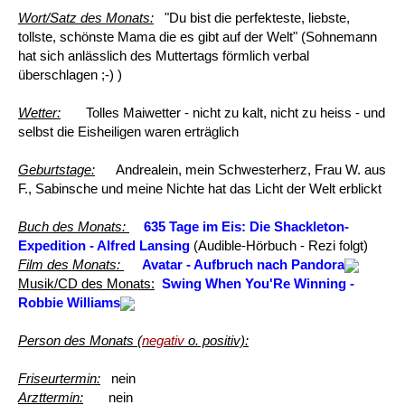
Wort/Satz des Monats:
"Du bist die perfekteste, liebste,
tollste, schönste Mama die es gibt auf der Welt" (Sohnemann
hat sich anlässlich des Muttertags förmlich verbal
überschlagen ;-) )
Wetter:
Tolles Maiwetter - nicht zu kalt, nicht zu heiss - und
selbst die Eisheiligen waren erträglich
Geburtstage:
Andrealein, mein Schwesterherz, Frau W. aus
F., Sabinsche und meine Nichte hat das Licht der Welt erblickt
Buch des Monats:
635 Tage im Eis: Die Shackleton-
Expedition - Alfred Lansing
(Audible-Hörbuch - Rezi folgt)
Film des Monats:
Avatar - Aufbruch nach Pandora
Musik/CD des Monats:
Swing When You'Re Winning -
Robbie Williams
Person des Monats (
negativ
o. positiv):
Friseurtermin:
nein
Arzttermin:
nein