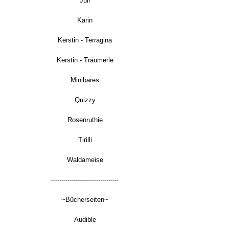
Juli
Karin
Kerstin - Terragina
Kerstin - Träumerle
Minibares
Quizzy
Rosenruthie
Tirilli
Waldameise
---------------------------------
~Bücherseiten~
Audible