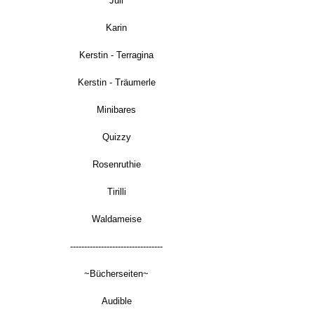
Juli
Karin
Kerstin - Terragina
Kerstin - Träumerle
Minibares
Quizzy
Rosenruthie
Tirilli
Waldameise
---------------------------------
~Bücherseiten~
Audible