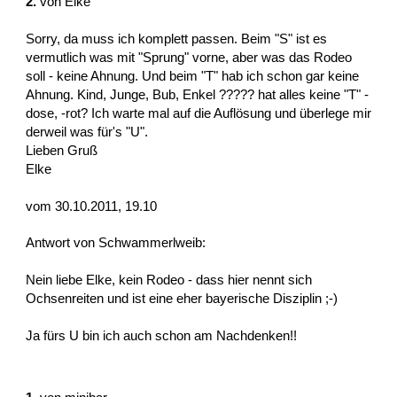
2.
von
Elke
Sorry, da muss ich komplett passen. Beim "S" ist es
vermutlich was mit "Sprung" vorne, aber was das Rodeo
soll - keine Ahnung. Und beim "T" hab ich schon gar keine
Ahnung. Kind, Junge, Bub, Enkel ????? hat alles keine "T" -
dose, -rot? Ich warte mal auf die Auflösung und überlege mir
derweil was für's "U".
Lieben Gruß
Elke
vom 30.10.2011, 19.10
Antwort von Schwammerlweib:
Nein liebe Elke, kein Rodeo - dass hier nennt sich
Ochsenreiten und ist eine eher bayerische Disziplin ;-)
Ja fürs U bin ich auch schon am Nachdenken!!