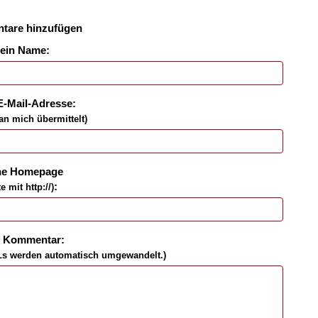
tare hinzufügen
ein Name:
E-Mail-Adresse:
an mich übermittelt)
ne Homepage
:
te mit http://)
n Kommentar:
Ls werden automatisch umgewandelt.)