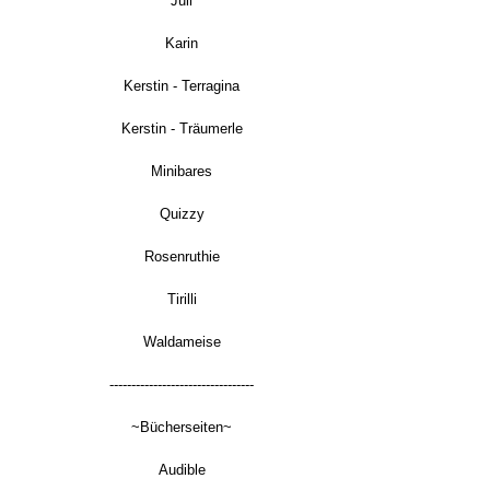
Juli
Karin
Kerstin - Terragina
Kerstin - Träumerle
Minibares
Quizzy
Rosenruthie
Tirilli
Waldameise
---------------------------------
~Bücherseiten~
Audible