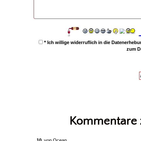
* Ich willige widerruflich in die Datenerh
zum D
Kommentare z
10.
von
Ocean