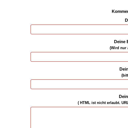
Kommen
D
Deine 
(Wird nur 
Dei
(bit
Dei
( HTML ist
nicht
erlaubt. UR