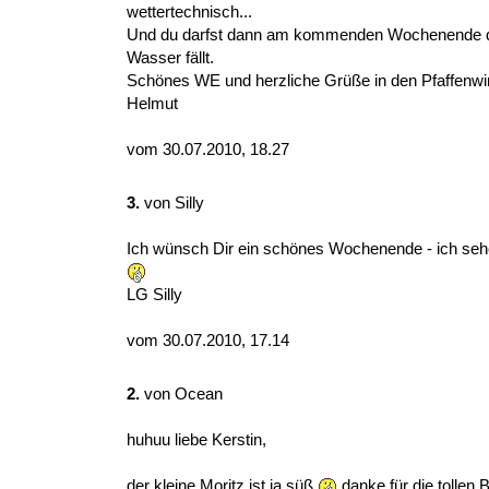
wettertechnisch...
Und du darfst dann am kommenden Wochenende die
Wasser fällt.
Schönes WE und herzliche Grüße in den Pfaffenwi
Helmut
vom 30.07.2010, 18.27
3.
von
Silly
Ich wünsch Dir ein schönes Wochenende - ich se
LG Silly
vom 30.07.2010, 17.14
2.
von
Ocean
huhuu liebe Kerstin,
der kleine Moritz ist ja süß
danke für die tollen Bi