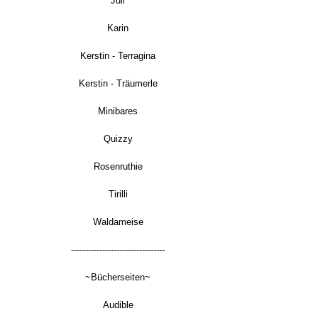
Juli
Karin
Kerstin - Terragina
Kerstin - Träumerle
Minibares
Quizzy
Rosenruthie
Tirilli
Waldameise
---------------------------------
~Bücherseiten~
Audible