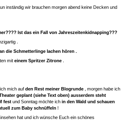
nun inständig wir brauchen morgen abend keine Decken und
r???? Ist das ein Fall von Jahreszeitenkidnapping???
zigartig .
n die Schmetterlinge lachen hören .
en mit
einem Spritzer Zitrone
.
ich mich auf
den Rest meiner Blogrunde
, morgen habe ich
Theater geplant (siehe Text oben) ausserdem steht
M fest
und Sonntag möchte ich
in den Wald und schauen
tuell zum Baby schnüffeln
!
Einsehen hat und ich wünsche Euch ein schönes