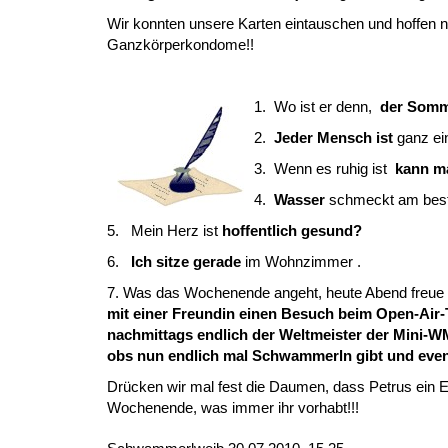
Wir konnten unsere Karten eintauschen und hoffen 
Ganzkörperkondome!!
1. Wo ist er denn,
der Somme
2.
Jeder Mensch ist
ganz ein
3. Wenn es ruhig ist
kann ma
4.
Wasser
schmeckt am best
5. Mein Herz ist
hoffentlich gesund?
6.
Ich sitze gerade
im Wohnzimmer .
7. Was das Wochenende angeht, heute Abend freue 
mit einer Freundin einen Besuch beim Open-Air-
nachmittags endlich der Weltmeister der Mini-W
obs nun endlich mal Schwammerln gibt und even
Drücken wir mal fest die Daumen, dass Petrus ein 
Wochenende, was immer ihr vorhabt!!!