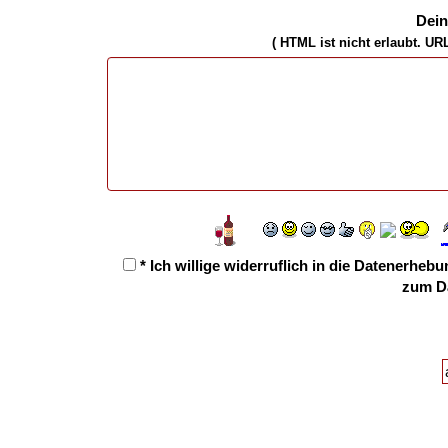
Dei
( HTML ist
nicht
erlaubt. UR
* Ich willige widerruflich in die Datenerh
zum D