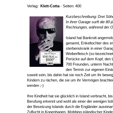
Verlag:
Klett-Cotta
- Seiten: 400
Kurzbeschreibung: Drei Söh
In ihrer Garage surft die 80-
Rechnungen, während der Ofe
Island hat Bankrott angemel
genannt, Enkeltochter des er
sterbenskrank in einer Gara
Weiberfleisch (so bezeichnet
Perücke auf dem Kopf, den L
700 Freunden, unterm Nachth
den Termin zur eigenen Einä
soweit sein, bis dahin hat sie noch Zeit um ihr bew
Kindern zu rächen, die sie um ihr Vermögen brachten
werden ;-)
Ihre Kindheit hat sie glücklich in Island verbracht,
Berufung erkennt und wohl als einer der wenigen Islä
der Besetzung Islands durch die Engländer auseinand
Zuflucht in Kopenhagen. Mobbing isländischer Kind