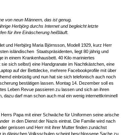
ne von neun Männern, das ist genug.
jährige Herbjörg durchs Internet und begleicht letzte
n für ihre Einäscherung heißläuft.
det und Herbjörg Maria Björnsson, Modell 1929, kurz Herr
sten isländischen Staatspräsidenten, liegt 80 jährig und
ge in einem Krankenhausbett. 40 Kilo mariniertes
 sie sich selbst) eine Handgranate im Nachtkästchen, eine
aptop auf der Bettdecke, mehrere Facebookprofile mit über
emd einbrüstig und nun hat sie sich telefonisch auch noch
scherung bestätigen lassen. Montag 14. Dezember soll es
egtes Leben Revue passieren zu lassen und sich an ihren
, dazu darf man schon auch mal ein wenig internettkriminell
 bis Herrs Papa mit einer Schwäche für Uniformen seine arische
nder in den Dienst der Nazis eintrat. Die Familie wird nach
er gerissen und Herr mit ihrer Mutter finden zunächst
er in dänischen Volksschulen scheint beschlossene Sache zu