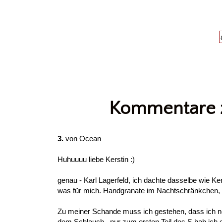
Kommentare z
3.
von
Ocean
Huhuuuu liebe Kerstin :)
genau - Karl Lagerfeld, ich dachte dasselbe wie Kers
was für mich. Handgranate im Nachtschränkchen, la
Zu meiner Schande muss ich gestehen, dass ich noc
dem Schlauch ..nur zum ersten Teil des S hab ich