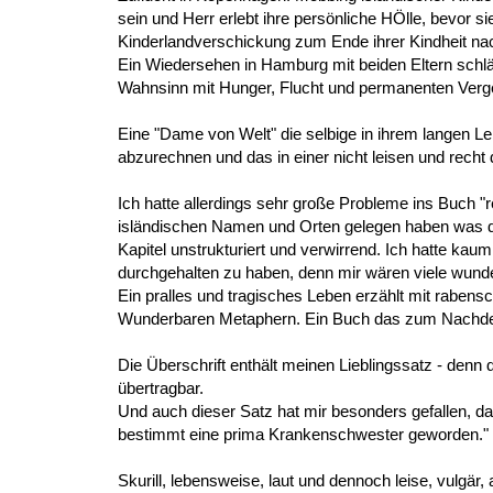
sein und Herr erlebt ihre persönliche HÖlle, bevor si
Kinderlandverschickung zum Ende ihrer Kindheit n
Ein Wiedersehen in Hamburg mit beiden Eltern schläg
Wahnsinn mit Hunger, Flucht und permanenten Verg
Eine "Dame von Welt" die selbige in ihrem langen L
abzurechnen und das in einer nicht leisen und recht
Ich hatte allerdings sehr große Probleme ins Buch 
isländischen Namen und Orten gelegen haben was d
Kapitel unstrukturiert und verwirrend. Ich hatte kau
durchgehalten zu haben, denn mir wären viele wund
Ein pralles und tragisches Leben erzählt mit rabe
Wunderbaren Metaphern. Ein Buch das zum Nachden
Die Überschrift enthält meinen Lieblingssatz - denn di
übertragbar.
Und auch dieser Satz hat mir besonders gefallen, da
bestimmt eine prima Krankenschwester geworden."
Skurill, lebensweise, laut und dennoch leise, vulgär