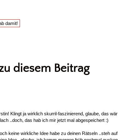
u diesem Beitrag
tin! Klingt ja wirklich skurril-faszinierend, glaube, das wär
ch ..doch, das hab ich mir jetzt mal abgespeichert :)
h keine wirkliche Idee habe zu deinen Rätseln ..steh auf
 eine Idee ..glaube, ich komm morgen früh nochmal gucken,