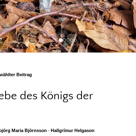
ählter Beitrag
ebe des Königs der
rbjörg Maria Björnsson
-
Hallgrímur Helgason