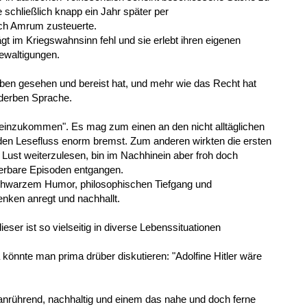
e schließlich knapp ein Jahr später per
ach Amrum zusteuerte.
t im Kriegswahnsinn fehl und sie erlebt ihren eigenen
ewaltigungen.
eben gesehen und bereist hat, und mehr wie das Recht hat
 derben Sprache.
"reinzukommen". Es mag zum einen an den nicht alltäglichen
en Lesefluss enorm bremst. Zum anderen wirkten die ersten
m Lust weiterzulesen, bin im Nachhinein aber froh doch
erbare Episoden entgangen.
nschwarzem Humor, philosophischen Tiefgang und
ken anregt und nachhallt.
eser ist so vielseitig in diverse Lebenssituationen
 könnte man prima drüber diskutieren: "Adolfine Hitler wäre
, anrührend, nachhaltig und einem das nahe und doch ferne