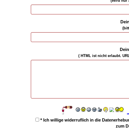
(Wird nur 
Dei
(bit
Dei
( HTML ist
nicht
erlaubt. UR
* Ich willige widerruflich in die Datenerh
zum D