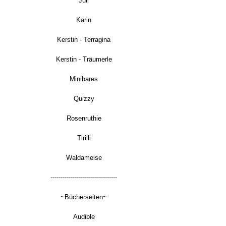
Juli
Karin
Kerstin - Terragina
Kerstin - Träumerle
Minibares
Quizzy
Rosenruthie
Tirilli
Waldameise
---------------------------------
~Bücherseiten~
Audible