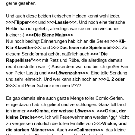
gerne gesehen.
Und auch diese beiden tierischen Helden kennt wohl jeder.
>>>Flipper<<<
und
>>>Lassie<<<
. Und noch eine tierische
Heldin hab ich geliebt, allerdings war sie um ein vielfaches
kleiner ;-)
>>>Die Biene Maja<<<
Nur noch bedingt Erinnerungen hab ich an die Serien
>>>Kli-
Kla-Klawitter<<<
und
>>>Das feuerrote Spielmobil<<<
. Zu
diesem Sendeformat gehört natürlich auch
>>>"Die
Rappelkiste"<<<
mit Ratz und Rübe, die allerdings damals
recht umstritten war ;-) Ausserdem war und bin ich großer Fan
von Peter Lustig und
>>>Löwenzahn<<<
. Eine tolle Sendung
und sehr lehrreich. Und wer kann sich noch an
>>>1, 2 oder
3<<<
mit Peter Schanze erinnern????
Es gab damals eine auch ganze Menge toller Comic-Serien,
einige davon hab ich geliebt und verschlungen. Ganz toll fand
ich immer
>>>Kimba, der weisse Löwe<<<
,
>>>Grisu, der
kleine Drache<<<
. Ich will Feuerwehrmann werden *gg* Nicht
zu vergessen natürlich die tollen Einfälle von
>>>Wickie, und
die starken Männer<<<
. Auch
>>>Calimero<<<
, das kleine