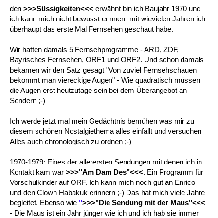
den
>>>Süssigkeiten<<<
erwähnt bin ich Baujahr 1970 und
ich kann mich nicht bewusst erinnern mit wievielen Jahren ich
überhaupt das erste Mal Fernsehen geschaut habe.
Wir hatten damals 5 Fernsehprogramme - ARD, ZDF,
Bayrisches Fernsehen, ORF1 und ORF2. Und schon damals
bekamen wir den Satz gesagt "Von zuviel Fernsehschauen
bekommt man viereckige Augen" - Wie quadratisch müssen
die Augen erst heutzutage sein bei dem Überangebot an
Sendern ;-)
Ich werde jetzt mal mein Gedächtnis bemühen was mir zu
diesem schönen Nostalgiethema alles einfällt und versuchen
Alles auch chronologisch zu ordnen ;-)
1970-1979: Eines der allerersten Sendungen mit denen ich in
Kontakt kam war
>>>"Am Dam Des"<<<
. Ein Programm für
Vorschulkinder auf ORF. Ich kann mich noch gut an Enrico
und den Clown Habakuk erinnern ;-) Das hat mich viele Jahre
begleitet. Ebenso wie
"
>>>"Die Sendung mit der Maus"<<<
- Die Maus ist ein Jahr jünger wie ich und ich hab sie immer