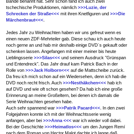
Bande benannt hat. Sehr schön fand ich auch zwei
tschechische Produktionen, nämlich
>>>Luzie, der
Schrecken der Straße<<<
mit ihren Knetfiguren und
>>>Die
Märchenbraut<<<
.
Jedes Jahr zu Weihnachten haben wir uns gefreut wenn es
einen neuen ZDF-Mehrteiler gab. Diese schau ich auch heute
noch gerne an und hab mir deshalb einige DVD´s gekauft oder
schenken lassen. Angefangen mit einer meiner bis heute
Lieblingsserie
>>>Silas<<<
und seinem Ausdruck "Grünspan
und Entendreck". Das Jahr drauf kam Patrick Bach in der
Rolle von
>>>Jack Holborn<<<
auf die Mattscheibe zurück.
Da freu ich mich schon auf ein Wiedersehen, denn ich hab die
DVD noch recht frisch. Auch
>>>Nesthäkchen<<<
hab ich
auf DVD und wie oft schon gesehen? Da hab ich eine große
Erinnerung an meine Großeltern, bei denen ich damals die
Serie Weihnachten gesehen habe.
Auch sehr spannend war
>>>Patrik Pacard<<<
. In den zwei
Folgejahren konnte ich mit der Weihnachtsserie wenig
anfangen, aber bei
>>>Anna <<<
war ich wieder voll dabei.
Bei der Geschichte
>>>Heimatlos<<<
um den Jungen Remí
nach dem Roman von Hector Malot dachte ich lange daß