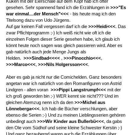
Küken mit der Eierschale auf dem Kopf hab ich öfter
gesehen. Sehr spannend fand ich die Erzählungen in
>>>"Es
war einmal....der Mensch"<<<
- bis heute mag ich den
Titelsong dazu von Udo Jürgens.
Auf gar keinen Fall vergessen darf ich die
>>>Heidi<<<
. Das
zwar Pflichtprogramm ;-) Ich weiß nicht wie oft ich die
einzelnen Folgen dieser Serie gesehen habe, ich glaub ich
könnt heute noch sagen was gleich passieren wird. Aber es
gab natürlich auch jede Menge Jungs als
Helden.
>>>Sindbad<<<<
,
>>>Pinocchio<<<
,
>>>Marco<<<
,
>>>Nils Holgersson<<<
.
Aber es gab ja nicht nur die Comichelden. Ganz besonders
angetan war ich natürlich von den Romanfiguren von Astrid
Lindgren - allen voran
>>>Pippi Langstrumpf<<<
mit der
ich groß geworden bin ;-) WER kennt sie nicht??? Und im
gleichen Atemzug nenn ich da den
>>>Michel aus
Lönneberga<<<
. Ich hab die Bücher verschlungen, aber
ebenso die Serien ;-) Und zu meinen Lieblingsserien gehören
unbedingt auch
>>>Wir Kinder aus Bullerbü<<<
, da gabs
den Ole vom Südhof und seine kleine Schwester Kerstin ;-)
Und ganz bezaubernd waren auch die Erzählungen über