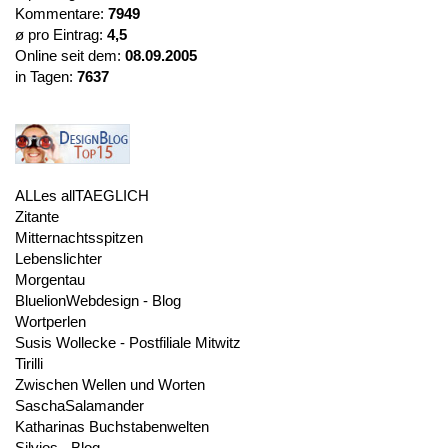
Kommentare:
7949
ø pro Eintrag:
4,5
Online seit dem:
08.09.2005
in Tagen:
7637
ALLes allTAEGLICH
Zitante
Mitternachtsspitzen
Lebenslichter
Morgentau
BluelionWebdesign - Blog
Wortperlen
Susis Wollecke - Postfiliale Mitwitz
Tirilli
Zwischen Wellen und Worten
SaschaSalamander
Katharinas Buchstabenwelten
Silvios - Blog