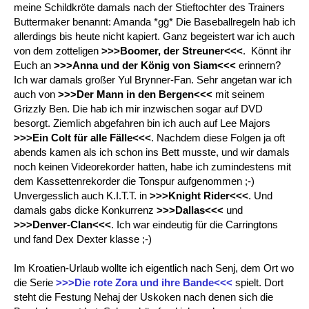
meine Schildkröte damals nach der Stieftochter des Trainers
Buttermaker benannt: Amanda *gg* Die Baseballregeln hab ich
allerdings bis heute nicht kapiert. Ganz begeistert war ich auch
von dem zotteligen
>>>Boomer, der Streuner<<<
. Könnt ihr
Euch an
>>>Anna und der König von Siam<<<
erinnern?
Ich war damals großer Yul Brynner-Fan. Sehr angetan war ich
auch von
>>>Der Mann in den Bergen<<<
mit seinem
Grizzly Ben. Die hab ich mir inzwischen sogar auf DVD
besorgt. Ziemlich abgefahren bin ich auch auf Lee Majors
>>>Ein Colt für alle Fälle<<<
. Nachdem diese Folgen ja oft
abends kamen als ich schon ins Bett musste, und wir damals
noch keinen Videorekorder hatten, habe ich zumindestens mit
dem Kassettenrekorder die Tonspur aufgenommen ;-)
Unvergesslich auch K.I.T.T. in
>>>Knight Rider<<<
. Und
damals gabs dicke Konkurrenz
>>>Dallas<<<
und
>>>Denver-Clan<<<
. Ich war eindeutig für die Carringtons
und fand Dex Dexter klasse ;-)
Im Kroatien-Urlaub wollte ich eigentlich nach Senj, dem Ort wo
die Serie
>>>Die rote Zora und ihre Bande<<<
spielt. Dort
steht die Festung Nehaj der Uskoken nach denen sich die