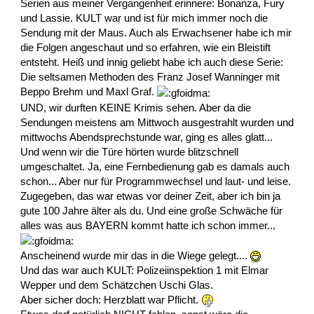
Serien aus meiner Vergangenheit erinnere: Bonanza, Fury
und Lassie. KULT war und ist für mich immer noch die
Sendung mit der Maus. Auch als Erwachsener habe ich mir
die Folgen angeschaut und so erfahren, wie ein Bleistift
entsteht. Heiß und innig geliebt habe ich auch diese Serie:
Die seltsamen Methoden des Franz Josef Wanninger mit
Beppo Brehm und Maxl Graf.
UND, wir durften KEINE Krimis sehen. Aber da die
Sendungen meistens am Mittwoch ausgestrahlt wurden und
mittwochs Abendsprechstunde war, ging es alles glatt...
Und wenn wir die Türe hörten wurde blitzschnell
umgeschaltet. Ja, eine Fernbedienung gab es damals auch
schon... Aber nur für Programmwechsel und laut- und leise.
Zugegeben, das war etwas vor deiner Zeit, aber ich bin ja
gute 100 Jahre älter als du. Und eine große Schwäche für
alles was aus BAYERN kommt hatte ich schon immer...
Anscheinend wurde mir das in die Wiege gelegt....
Und das war auch KULT: Polizeiinspektion 1 mit Elmar
Wepper und dem Schätzchen Uschi Glas.
Aber sicher doch: Herzblatt war Pflicht.