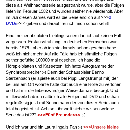
diese als Weihnachtsserie ausgestrahlt wurde, aber die Folgen
liefen im Februar 1982 und wurden seither nie wiederholt. Aber
im Juli diesen Jahres wird es die Serie endlich auf >>>
2
DVDs
<<< geben und darauf freu ich mich schon sehr!!
Eine meiner absoluten Lieblingsserien darf ich auf keinen Fall
vergessen. Erstausstrahlung im deutschen Fernsehen war
bereits 1978 - aber ob ich sie damals schon gesehen habe
weiß ich nicht mehr. Auf alle Fälle hab ich sämtliche Folgen
seither gefühlte 100000 mal gesehen, ich hatte die
Hörspielplatten und Kassetten. Ich hatte Autogramme der
Synchronsprecher ;-) Denn der Schauspieler Benno
Sterzenbach (er spielte auch bei Pippi Langstrumpf mit) der
bei uns am Ort wohnte hatte dort auch eine Rolle zu vertonen
und hat mir die liebenswürdiger Weise damals besorgt. Und
mittlerweile hab ich natürlich alle Folgen auf DVD und schau
regelmässig jetzt mit Sohnemann der von dieser Serie auch
total begeistert ist. Ach so - ihr wollt sicher wissen welche
Serie das ist???
>>>Fünf Freunde<<<
;-)
Und ich war und bin Laura Ingalls Fan ;-)
>>>Unsere kleine