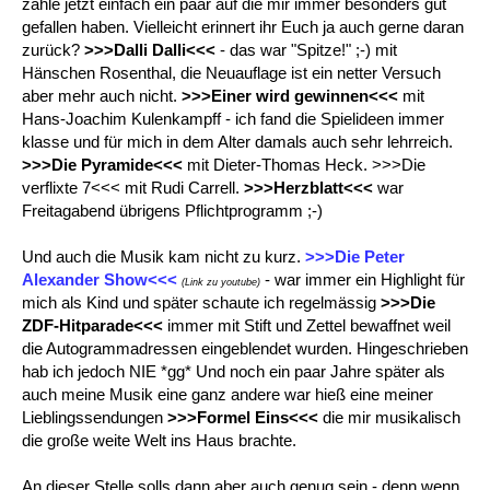
zähle jetzt einfach ein paar auf die mir immer besonders gut
gefallen haben. Vielleicht erinnert ihr Euch ja auch gerne daran
zurück?
>>>Dalli Dalli<<<
- das war "Spitze!" ;-) mit
Hänschen Rosenthal, die Neuauflage ist ein netter Versuch
aber mehr auch nicht.
>>>Einer wird gewinnen<<<
mit
Hans-Joachim Kulenkampff - ich fand die Spielideen immer
klasse und für mich in dem Alter damals auch sehr lehrreich.
>>>Die Pyramide<<<
mit Dieter-Thomas Heck. >>>Die
verflixte 7<<< mit Rudi Carrell.
>>>Herzblatt<<<
war
Freitagabend übrigens Pflichtprogramm ;-)
Und auch die Musik kam nicht zu kurz.
>>>Die Peter
Alexander Show<<<
- war immer ein Highlight für
(Link zu youtube)
mich als Kind und später schaute ich regelmässig
>>>Die
ZDF-Hitparade<<<
immer mit Stift und Zettel bewaffnet weil
die Autogrammadressen eingeblendet wurden. Hingeschrieben
hab ich jedoch NIE *gg* Und noch ein paar Jahre später als
auch meine Musik eine ganz andere war hieß eine meiner
Lieblingssendungen
>>>Formel Eins<<<
die mir musikalisch
die große weite Welt ins Haus brachte.
An dieser Stelle solls dann aber auch genug sein - denn wenn