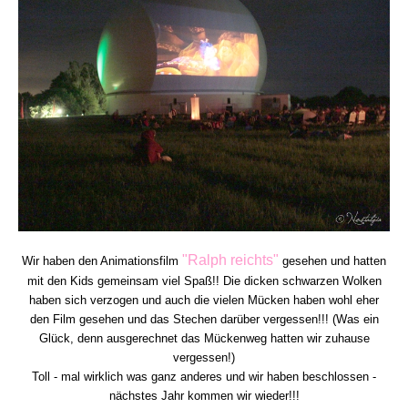
"Ralph reichts"
Wir haben den Animationsfilm
gesehen und hatten
mit den Kids gemeinsam viel Spaß!! Die dicken schwarzen Wolken
haben sich verzogen und auch die vielen Mücken haben wohl eher
den Film gesehen und das Stechen darüber vergessen!!! (Was ein
Glück, denn ausgerechnet das Mückenweg hatten wir zuhause
vergessen!)
Toll - mal wirklich was ganz anderes und wir haben beschlossen -
nächstes Jahr kommen wir wieder!!!