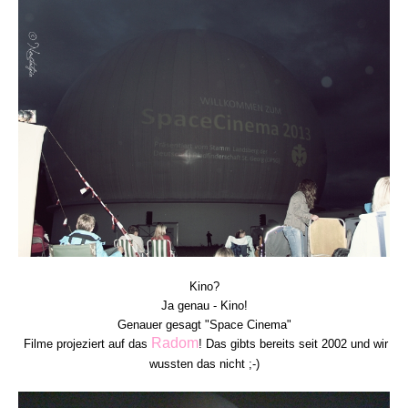
Kino?
Ja genau - Kino!
Genauer gesagt "Space Cinema"
Radom
Filme projeziert auf das
! Das gibts bereits seit 2002 und wir
wussten das nicht ;-)