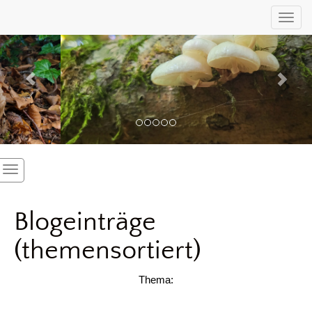
Previous
Nex
Toggl
Blogeinträge
(themensortiert)
Thema: