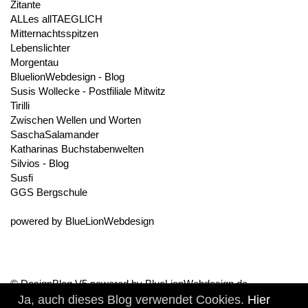
Zitante
ALLes allTAEGLICH
Mitternachtsspitzen
Lebenslichter
Morgentau
BluelionWebdesign - Blog
Susis Wollecke - Postfiliale Mitwitz
Tirilli
Zwischen Wellen und Worten
SaschaSalamander
Katharinas Buchstabenwelten
Silvios - Blog
Susfi
GGS Bergschule
powered by
BlueLionWebdesign
© DesignBlog V5 powered by BlueLionWebdesign.de
Ja, auch dieses Blog verwendet Cookies.
Hier