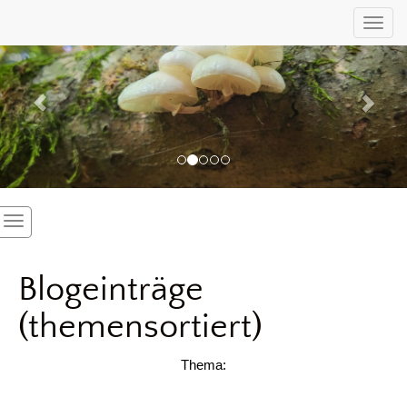
Previous
Nex
Toggl
Blogeinträge
(themensortiert)
Thema: