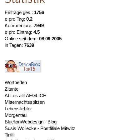
Einträge ges.:
1756
ø pro Tag:
0,2
Kommentare:
7949
ø pro Eintrag:
4,5
Online seit dem:
08.09.2005
in Tagen:
7639
Wortperlen
Zitante
ALLes allTAEGLICH
Mitternachtsspitzen
Lebenslichter
Morgentau
BluelionWebdesign - Blog
Susis Wollecke - Postfiliale Mitwitz
Tirilli