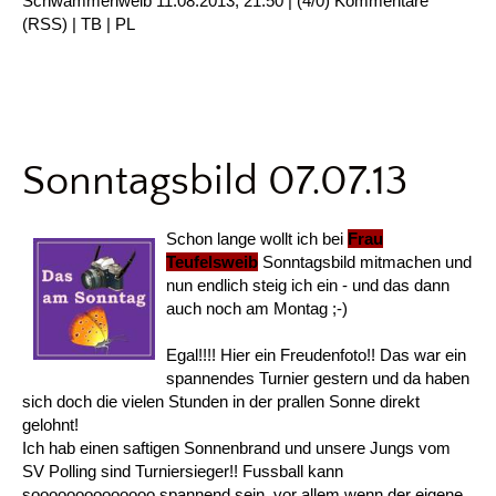
Schwammerlweib
11.08.2013, 21.50
|
(4/0)
Kommentare
(
RSS
) |
TB
|
PL
Sonntagsbild 07.07.13
Schon lange wollt ich bei
Frau
Teufelsweib
Sonntagsbild mitmachen und
nun endlich steig ich ein - und das dann
auch noch am Montag ;-)
Egal!!!! Hier ein Freudenfoto!! Das war ein
spannendes Turnier gestern und da haben
sich doch die vielen Stunden in der prallen Sonne direkt
gelohnt!
Ich hab einen saftigen Sonnenbrand und unsere Jungs vom
SV Polling sind Turniersieger!! Fussball kann
soooooooooooooo spannend sein, vor allem wenn der eigene