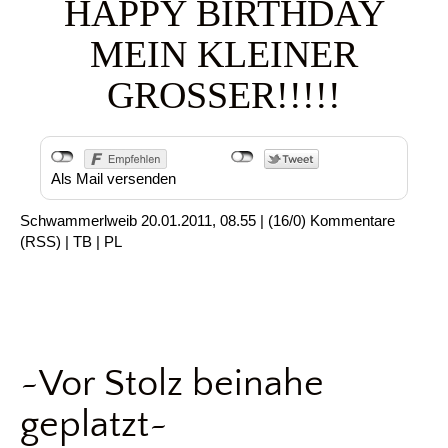
HAPPY BIRTHDAY
MEIN KLEINER
GROSSER!!!!!
Als Mail versenden
Schwammerlweib
20.01.2011, 08.55
|
(16/0)
Kommentare
(
RSS
) |
TB
|
PL
~Vor Stolz beinahe
geplatzt~