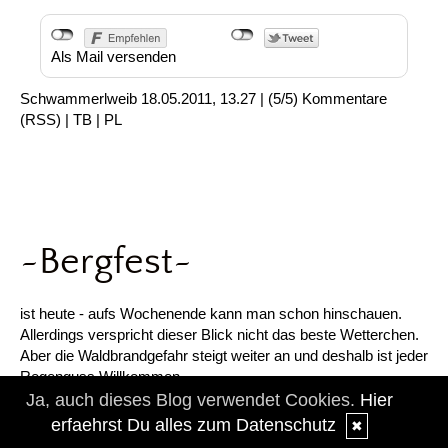
Als Mail versenden
Schwammerlweib
18.05.2011, 13.27
|
(5/5)
Kommentare
(
RSS
) |
TB
|
PL
~Bergfest~
ist heute - aufs Wochenende kann man schon hinschauen.
Allerdings verspricht dieser Blick nicht das beste Wetterchen.
Aber die Waldbrandgefahr steigt weiter an und deshalb ist jeder
Regenguss Willkommen.
Ja, auch dieses Blog verwendet Cookies.
Hier
Bergfest heisst auch Zeit für
Annelies
>>>Inside 7<<<
, bei
erfaehrst Du alles zum Datenschutz
✖
denen ich heute gerne wieder dabei bin.