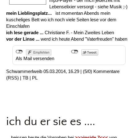
mp3-Player - der mich jederzeit mit
Lebenselixier versorgt - siehe Musik ;-)
mein Lieblingsplatz...
ist momentan Abends mein
kuscheliges Bett wo ich noch viele Seiten lese vor dem
Einschlafen
ich lese gerade ...
Christiane F. - Mein Zweites Leben
vor der Linse ...
werd ich heute Abend "Vaterfreuden" haben
Als Mail versenden
Schwammerlweib
05.03.2014, 16.29
|
(5/0)
Kommentare
(
RSS
) |
TB
|
PL
ich du er sie es ....
...heissen heute die Vorgaben bei
>>>inside 7<<<
von