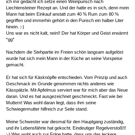
ich mir gedacht ich setze einen Weinpunsch nach
Liechtensteiner Rezept an. Und der hatte es in sich, denn mein
Mann hat beim Einkauf anstatt zum 40 % Rum zum 80 %
gegriffen und immerhin gehört in den Punsch ein halber Liter
hinein. ;-)
Uns war es nicht kalt, nein!! Der hat Körper und Geist erwärmt
*gg*
Nachdem die Stehpartie im Freien schön langsam aufgelöst
wurde hat sich mein Mann in der Küche an seine Vorspeise
gemacht.
Er hat sich für Käsknöpfle entschieden. Vom Prinzip und auch
Geschmack im Grunde genommen nichts anderes wie
Kässpätzle. Mit Apfelmus serviert war für mich aber das Neue
daran. Und es hat ausgezeichnet geschmeckt. Fast wie bei
Muttern! Was wohl daran liegt, dass ihm seine
Schwiegermutter hilfreich zur Seite stand.
Meine Schwester war diesmal für den Hauptgang zuständig,
und ihr Lebensfährte hat gekocht. Eindeutiger Regelverstoß!!!
;-) Was wohl auch zur Folge hatte, dass uns das leckere