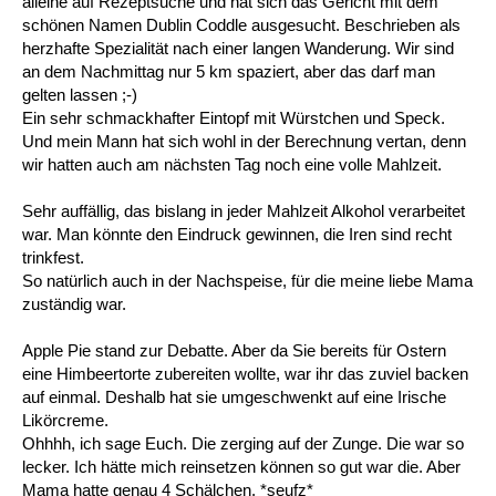
alleine auf Rezeptsuche und hat sich das Gericht mit dem
schönen Namen Dublin Coddle ausgesucht. Beschrieben als
herzhafte Spezialität nach einer langen Wanderung. Wir sind
an dem Nachmittag nur 5 km spaziert, aber das darf man
gelten lassen ;-)
Ein sehr schmackhafter Eintopf mit Würstchen und Speck.
Und mein Mann hat sich wohl in der Berechnung vertan, denn
wir hatten auch am nächsten Tag noch eine volle Mahlzeit.
Sehr auffällig, das bislang in jeder Mahlzeit Alkohol verarbeitet
war. Man könnte den Eindruck gewinnen, die Iren sind recht
trinkfest.
So natürlich auch in der Nachspeise, für die meine liebe Mama
zuständig war.
Apple Pie stand zur Debatte. Aber da Sie bereits für Ostern
eine Himbeertorte zubereiten wollte, war ihr das zuviel backen
auf einmal. Deshalb hat sie umgeschwenkt auf eine Irische
Likörcreme.
Ohhhh, ich sage Euch. Die zerging auf der Zunge. Die war so
lecker. Ich hätte mich reinsetzen können so gut war die. Aber
Mama hatte genau 4 Schälchen. *seufz*