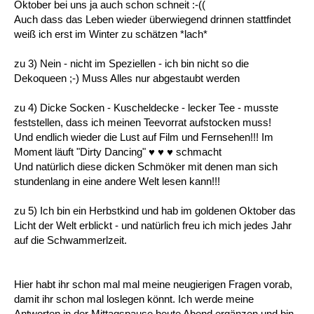
Oktober bei uns ja auch schon schneit :-((
Auch dass das Leben wieder überwiegend drinnen stattfindet
weiß ich erst im Winter zu schätzen *lach*
zu 3) Nein - nicht im Speziellen - ich bin nicht so die
Dekoqueen ;-) Muss Alles nur abgestaubt werden
zu 4) Dicke Socken - Kuscheldecke - lecker Tee - musste
feststellen, dass ich meinen Teevorrat aufstocken muss!
Und endlich wieder die Lust auf Film und Fernsehen!!! Im
Moment läuft "Dirty Dancing" ♥ ♥ ♥ schmacht
Und natürlich diese dicken Schmöker mit denen man sich
stundenlang in eine andere Welt lesen kann!!!
zu 5) Ich bin ein Herbstkind und hab im goldenen Oktober das
Licht der Welt erblickt - und natürlich freu ich mich jedes Jahr
auf die Schwammerlzeit.
Hier habt ihr schon mal mal meine neugierigen Fragen vorab,
damit ihr schon mal loslegen könnt. Ich werde meine
Antworten
in der Mittagspause
heute Abend ergänzen und bin