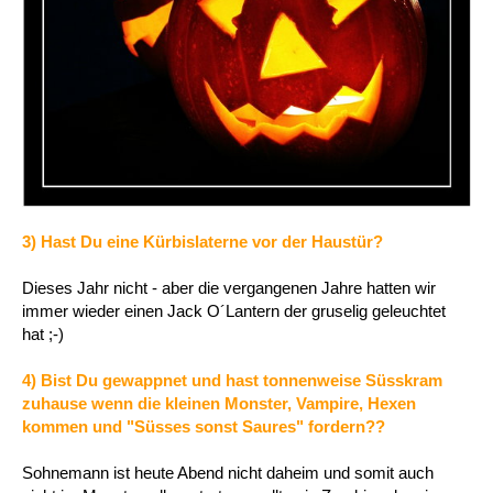
3) Hast Du eine Kürbislaterne vor der Haustür?
Dieses Jahr nicht - aber die vergangenen Jahre hatten wir
immer wieder einen Jack O´Lantern der gruselig geleuchtet
hat ;-)
4) Bist Du gewappnet und hast tonnenweise Süsskram
zuhause wenn die kleinen Monster, Vampire, Hexen
kommen und "Süsses sonst Saures" fordern??
Sohnemann ist heute Abend nicht daheim und somit auch