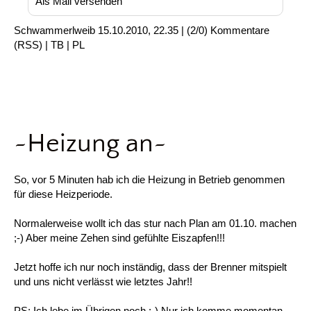
Als Mail versenden
Schwammerlweib
15.10.2010, 22.35
|
(2/0)
Kommentare
(
RSS
) |
TB
|
PL
~Heizung an~
So, vor 5 Minuten hab ich die Heizung in Betrieb genommen
für diese Heizperiode.
Normalerweise wollt ich das stur nach Plan am 01.10. machen
;-) Aber meine Zehen sind gefühlte Eiszapfen!!!
Jetzt hoffe ich nur noch inständig, dass der Brenner mitspielt
und uns nicht verlässt wie letztes Jahr!!
PS: Ich lebe im Übrigen noch ;-) Nur ich komme momentan