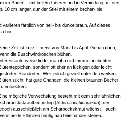
um im Boden – mit hellem Inneren und in Verbindung mit den
zu 10 cm langer, dunkler Stiel mit einem becher- bis
.
variieren farblich von hell- bis dunkelbraun. Auf dieses
sa
hin.
Seine Zeit ist kurz – meist von März bis April. Genau dann,
wenn die Buschwindröschen blühen.
Interessanterweise findet man ihn nicht immer in dichten
Blütenteppichen, sondern oft eher an lückigen oder leicht
gestörten Standorten. Wer jedoch gezielt unter den weißen
Blüten sucht, hat gute Chancen, die kleinen braunen Becher
zu entdecken.
Eine mögliche Verwechslung besteht mit dem sehr ähnlichen
Scharbockskrautbecherling (
Sclerotinia binucleata
), der
jedoch ausschließlich am Scharbockskraut wächst – auch
wenn beide Pflanzen häufig nah beieinander stehen.