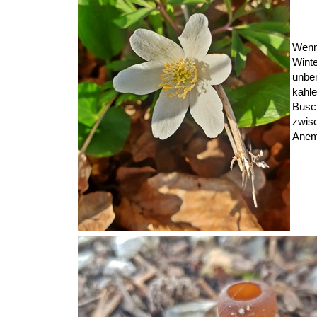
Wenn 
Winte
unbe
kahle
Busc
zwisc
Anem