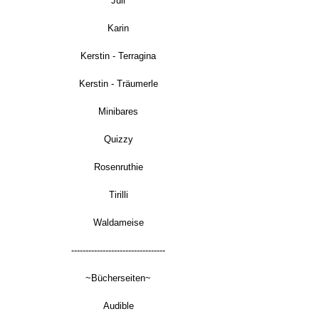
Juli
Karin
Kerstin - Terragina
Kerstin - Träumerle
Minibares
Quizzy
Rosenruthie
Tirilli
Waldameise
---------------------------------
~Bücherseiten~
Audible