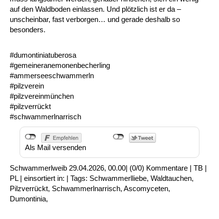
auf den Waldboden einlassen. Und plötzlich ist er da –
unscheinbar, fast verborgen… und gerade deshalb so
besonders.
#dumontiniatuberosa
#gemeineranemonenbecherling
#ammerseeschwammerln
#pilzverein
#pilzvereinmünchen
#pilzverrückt
#schwammerlnarrisch
Als Mail versenden
Schwammerlweib
29.04.2026, 00.00
|
(0/0)
Kommentare
|
TB
|
PL
|
einsortiert in:
|
Tags:
Schwammerlliebe
,
Waldtauchen
,
Pilzverrückt
,
Schwammerlnarrisch
,
Ascomyceten
,
Dumontinia
,