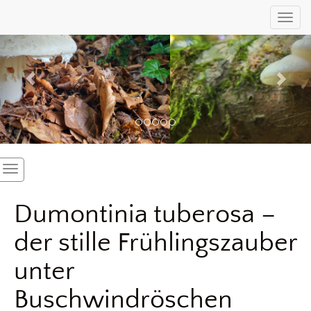
Previous
Nex
Toggl
Dumontinia tuberosa –
der stille Frühlingszauber
unter
Buschwindröschen