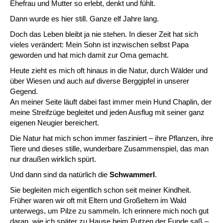
Ehefrau und Mutter so erlebt, denkt und fühlt.
Dann wurde es hier still. Ganze elf Jahre lang.
Doch das Leben bleibt ja nie stehen. In dieser Zeit hat sich
vieles verändert: Mein Sohn ist inzwischen selbst Papa
geworden und hat mich damit zur Oma gemacht.
Heute zieht es mich oft hinaus in die Natur, durch Wälder und
über Wiesen und auch auf diverse Berggipfel in unserer
Gegend.
An meiner Seite läuft dabei fast immer mein Hund Chaplin, der
meine Streifzüge begleitet und jeden Ausflug mit seiner ganz
eigenen Neugier bereichert.
Die Natur hat mich schon immer fasziniert – ihre Pflanzen, ihre
Tiere und dieses stille, wunderbare Zusammenspiel, das man
nur draußen wirklich spürt.
Und dann sind da natürlich die
Schwammerl
.
Sie begleiten mich eigentlich schon seit meiner Kindheit.
Früher waren wir oft mit Eltern und Großeltern im Wald
unterwegs, um Pilze zu sammeln. Ich erinnere mich noch gut
daran, wie ich später zu Hause beim Putzen der Funde saß –