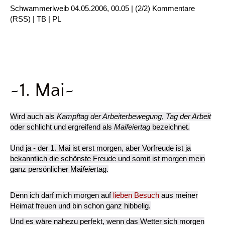
Schwammerlweib
04.05.2006, 00.05
|
(2/2)
Kommentare
(
RSS
) |
TB
|
PL
~1. Mai~
Wird auch als
Kampftag der Arbeiterbewegung
,
Tag der Arbeit
oder schlicht und ergreifend als
Maifeiertag
bezeichnet.
Und ja - der 1. Mai ist erst morgen, aber Vorfreude ist ja
bekanntlich die schönste Freude und somit ist morgen mein
ganz persönlicher Mai
feie
rtag.
Denn ich darf mich morgen auf
lieben Besuch
aus meiner
Heimat freuen und bin schon ganz hibbelig.
Und es wäre nahezu perfekt, wenn das Wetter sich morgen