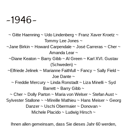
~1946~
~ Gitte Haenning ~ Udo Lindenberg ~ Franz Xaver Kroetz ~
Tommy Lee Jones ~
~Jane Birkin ~ Howard Carpendale ~ José Carreras ~ Cher ~
Amanda Lear ~
~Diane Keaton ~ Barry Gibb ~ Al Green ~ Karl XVI. Gustav
(Schweden) ~
~Elfriede Jelinek ~ Marianne Faithfull ~ Fancy ~ Sally Field ~
Joe Dante ~
~ Freddie Mercury ~ Linda Ronstadt ~ Liza Minelli ~ Syd
Barrett ~ Barry Gibb ~
~ Cher ~ Dolly Parton ~ Maria von Welser ~ Stefan Aust ~
Sylvester Stallone ~ ~Mireille Mathieu ~ Hans Meiser ~ Georg
Danzer ~ Uschi Obermaier ~ Donovan ~
Michele Placido ~ Ludwig Hirsch ~
Ihnen allen gemeinsam, dass Sie dieses Jahr 60 werden,