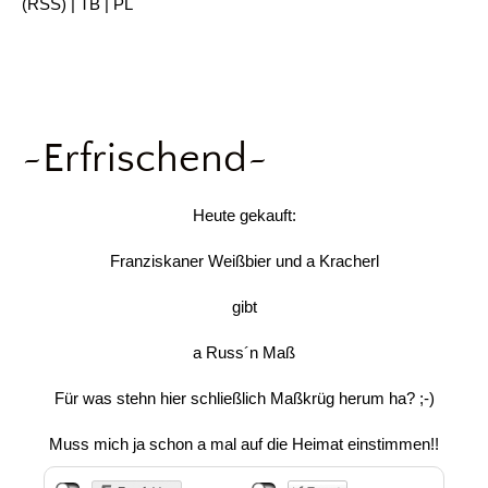
(
RSS
) |
TB
|
PL
~Erfrischend~
Heute gekauft:
Franziskaner Weißbier und a Kracherl
gibt
a Russ´n Maß
Für was stehn hier schließlich Maßkrüg herum ha? ;-)
Muss mich ja schon a mal auf die Heimat einstimmen!!