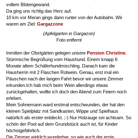
vollem Blütengewand.
Da ging uns richtig das Herz auf.
10 km vor Meran gings dann runter von der Autobahn. Wir
waren am Ziel:
Gargazzone
(Apfelgarten in Gargazon)
Foto entfernt
Inmitten der Obstgärten gelegen unsere
Pension Christine
.
Stürmische Begrüßung vom Haushund. Einem knapp 6
Monate altem Schäferhundmischling. Danach kam die
Hausherrin mit 2 Flaschen Rotwein. Genau, erst mal ein
Päuschen nach der langen Fahrt bevor wir unsere Zimmer
erkunden.Ich hab mich beim Wein allerdings etwas
zurückgehalten, wollte ich doch den Abend zum Feiern noch
erleben.
Mein Sohnemann ward erstmal entschwunden, der hat den
kleinen Spielplatz mit Sandkasten, Wippe und Spielhaus
natürlich als erster entdeckt. ;-) Nur Holzauge sei achtsam. So
schön der Pool auf dem Grundstück auch ist, für Kinder
höchstgefährlich.
Die Zimmer wirklich wunderbar, so wie auch der erste