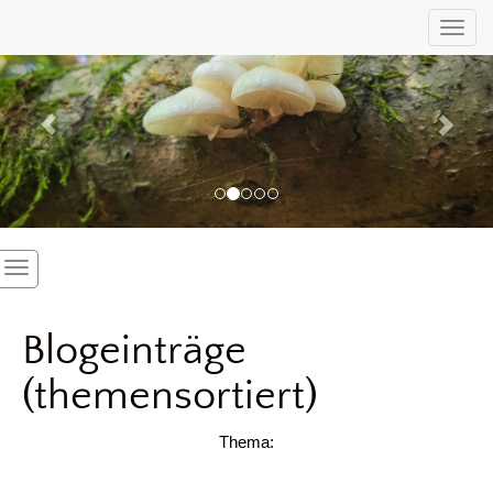
Previous
Nex
Toggl
Blogeinträge
(themensortiert)
Thema: