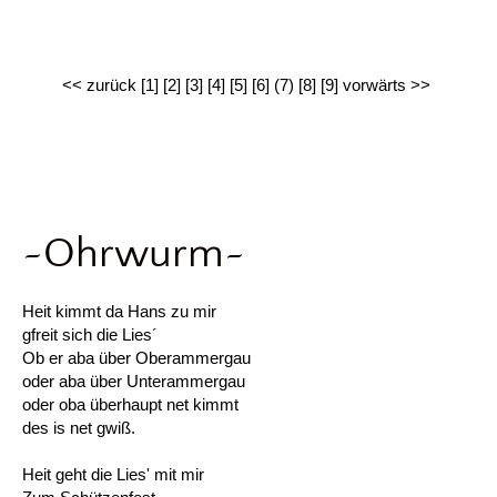
<< zurück
[1]
[2]
[3]
[4]
[5]
[6]
(7)
[8]
[9]
vorwärts >>
~Ohrwurm~
Heit kimmt da Hans zu mir
gfreit sich die Lies´
Ob er aba über Oberammergau
oder aba über Unterammergau
oder oba überhaupt net kimmt
des is net gwiß.
Heit geht die Lies' mit mir