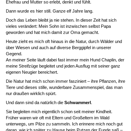
Ehefrau und Mutter so erlebt, denkt und fühlt.
Dann wurde es hier still. Ganze elf Jahre lang.
Doch das Leben bleibt ja nie stehen. In dieser Zeit hat sich
vieles verändert: Mein Sohn ist inzwischen selbst Papa
geworden und hat mich damit zur Oma gemacht.
Heute zieht es mich oft hinaus in die Natur, durch Wälder und
über Wiesen und auch auf diverse Berggipfel in unserer
Gegend.
An meiner Seite läuft dabei fast immer mein Hund Chaplin, der
meine Streifzüge begleitet und jeden Ausflug mit seiner ganz
eigenen Neugier bereichert.
Die Natur hat mich schon immer fasziniert – ihre Pflanzen, ihre
Tiere und dieses stille, wunderbare Zusammenspiel, das man
nur draußen wirklich spürt.
Und dann sind da natürlich die
Schwammerl
.
Sie begleiten mich eigentlich schon seit meiner Kindheit.
Früher waren wir oft mit Eltern und Großeltern im Wald
unterwegs, um Pilze zu sammeln. Ich erinnere mich noch gut
daran, wie ich später zu Hause beim Putzen der Funde saß –