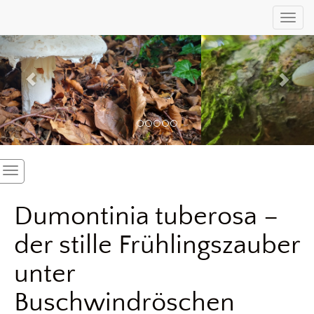
Previous
Nex
Toggl
Dumontinia tuberosa –
der stille Frühlingszauber
unter
Buschwindröschen