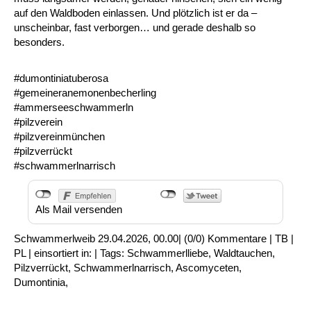
auf den Waldboden einlassen. Und plötzlich ist er da –
unscheinbar, fast verborgen… und gerade deshalb so
besonders.
#dumontiniatuberosa
#gemeineranemonenbecherling
#ammerseeschwammerln
#pilzverein
#pilzvereinmünchen
#pilzverrückt
#schwammerlnarrisch
Als Mail versenden
Schwammerlweib
29.04.2026, 00.00
|
(0/0)
Kommentare
|
TB
|
PL
|
einsortiert in:
|
Tags:
Schwammerlliebe
,
Waldtauchen
,
Pilzverrückt
,
Schwammerlnarrisch
,
Ascomyceten
,
Dumontinia
,