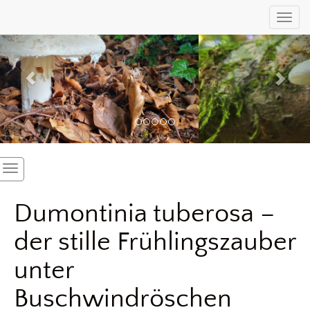
Previous
Nex
Toggl
Dumontinia tuberosa –
der stille Frühlingszauber
unter
Buschwindröschen