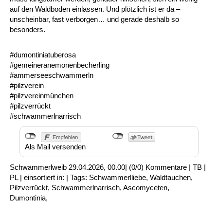
auf den Waldboden einlassen. Und plötzlich ist er da –
unscheinbar, fast verborgen… und gerade deshalb so
besonders.
#dumontiniatuberosa
#gemeineranemonenbecherling
#ammerseeschwammerln
#pilzverein
#pilzvereinmünchen
#pilzverrückt
#schwammerlnarrisch
Als Mail versenden
Schwammerlweib
29.04.2026, 00.00
|
(0/0)
Kommentare
|
TB
|
PL
|
einsortiert in:
|
Tags:
Schwammerlliebe
,
Waldtauchen
,
Pilzverrückt
,
Schwammerlnarrisch
,
Ascomyceten
,
Dumontinia
,