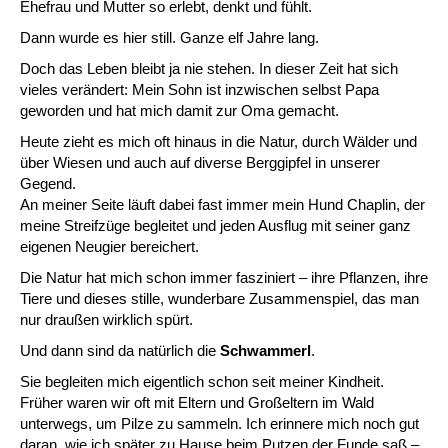
Ehefrau und Mutter so erlebt, denkt und fühlt.
Dann wurde es hier still. Ganze elf Jahre lang.
Doch das Leben bleibt ja nie stehen. In dieser Zeit hat sich
vieles verändert: Mein Sohn ist inzwischen selbst Papa
geworden und hat mich damit zur Oma gemacht.
Heute zieht es mich oft hinaus in die Natur, durch Wälder und
über Wiesen und auch auf diverse Berggipfel in unserer
Gegend.
An meiner Seite läuft dabei fast immer mein Hund Chaplin, der
meine Streifzüge begleitet und jeden Ausflug mit seiner ganz
eigenen Neugier bereichert.
Die Natur hat mich schon immer fasziniert – ihre Pflanzen, ihre
Tiere und dieses stille, wunderbare Zusammenspiel, das man
nur draußen wirklich spürt.
Und dann sind da natürlich die
Schwammerl
.
Sie begleiten mich eigentlich schon seit meiner Kindheit.
Früher waren wir oft mit Eltern und Großeltern im Wald
unterwegs, um Pilze zu sammeln. Ich erinnere mich noch gut
daran, wie ich später zu Hause beim Putzen der Funde saß –