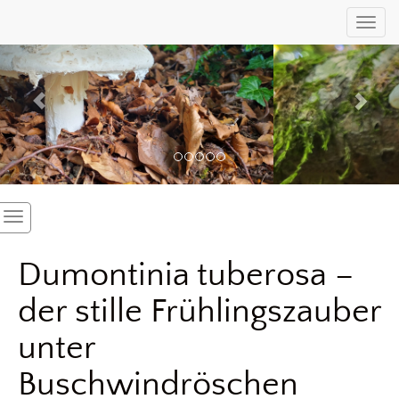
Previous
Nex
Toggl
Dumontinia tuberosa –
der stille Frühlingszauber
unter
Buschwindröschen