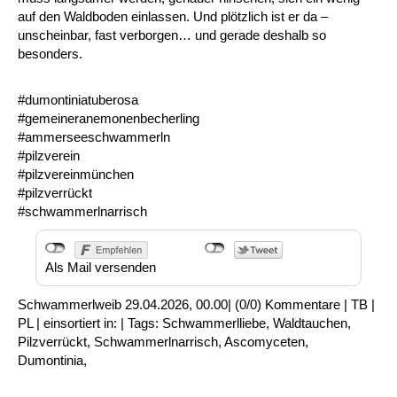
auf den Waldboden einlassen. Und plötzlich ist er da –
unscheinbar, fast verborgen… und gerade deshalb so
besonders.
#dumontiniatuberosa
#gemeineranemonenbecherling
#ammerseeschwammerln
#pilzverein
#pilzvereinmünchen
#pilzverrückt
#schwammerlnarrisch
Als Mail versenden
Schwammerlweib
29.04.2026, 00.00
|
(0/0)
Kommentare
|
TB
|
PL
|
einsortiert in:
|
Tags:
Schwammerlliebe
,
Waldtauchen
,
Pilzverrückt
,
Schwammerlnarrisch
,
Ascomyceten
,
Dumontinia
,