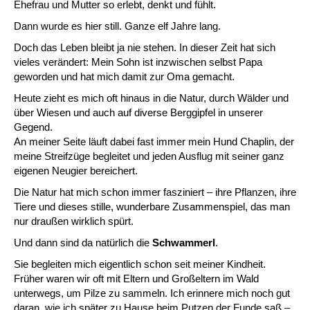
Ehefrau und Mutter so erlebt, denkt und fühlt.
Dann wurde es hier still. Ganze elf Jahre lang.
Doch das Leben bleibt ja nie stehen. In dieser Zeit hat sich
vieles verändert: Mein Sohn ist inzwischen selbst Papa
geworden und hat mich damit zur Oma gemacht.
Heute zieht es mich oft hinaus in die Natur, durch Wälder und
über Wiesen und auch auf diverse Berggipfel in unserer
Gegend.
An meiner Seite läuft dabei fast immer mein Hund Chaplin, der
meine Streifzüge begleitet und jeden Ausflug mit seiner ganz
eigenen Neugier bereichert.
Die Natur hat mich schon immer fasziniert – ihre Pflanzen, ihre
Tiere und dieses stille, wunderbare Zusammenspiel, das man
nur draußen wirklich spürt.
Und dann sind da natürlich die
Schwammerl
.
Sie begleiten mich eigentlich schon seit meiner Kindheit.
Früher waren wir oft mit Eltern und Großeltern im Wald
unterwegs, um Pilze zu sammeln. Ich erinnere mich noch gut
daran, wie ich später zu Hause beim Putzen der Funde saß –