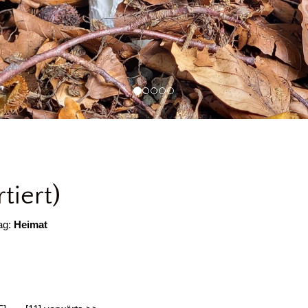
tiert)
ag:
Heimat