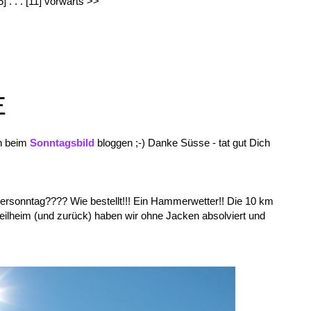
5]
. . .
[11]
vorwärts >>
E
on beim
Sonntagsbild
bloggen ;-) Danke Süsse - tat gut Dich
ersonntag???? Wie bestellt!!! Ein Hammerwetter!! Die 10 km
ilheim (und zurück) haben wir ohne Jacken absolviert und