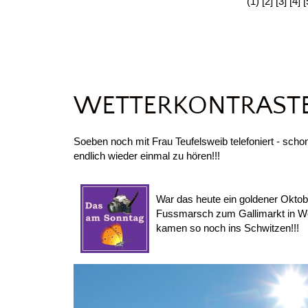
(1)
[2]
[3]
[4]
[
WETTERKONTRAST
Soeben noch mit Frau Teufelsweib telefoniert - sch
endlich wieder einmal zu hören!!!
War das heute ein goldener Oktob
Fussmarsch zum Gallimarkt in We
kamen so noch ins Schwitzen!!!