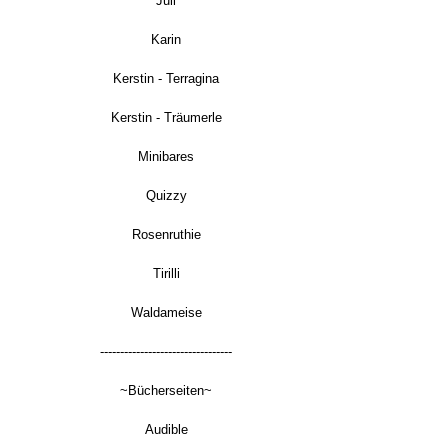
Juli
Karin
Kerstin - Terragina
Kerstin - Träumerle
Minibares
Quizzy
Rosenruthie
Tirilli
Waldameise
---------------------------------
~Bücherseiten~
Audible